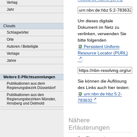
Verlag
Jahr
Um dieses digitale
Clouds
Dokument im Netz zu
Schlagwörter
verlinken, verwenden Sie
Orte
bitte folgenden
Persistent Uniform
Autoren / Beteiligte
Resource Locator (PURL)
Verlage
:
Jahre
Weitere E-Pflichtsammlungen
Sie können die Auflösung
Publikationen aus dem
des Links auch hier testen:
Regierungsbezirk Düsseldorf
urn:nbn:de:hbz:5:2-
Publikationen aus den
Regierungsbezirken Münster,
783632
Arnsberg und Detmold
Nähere
Erläuterungen