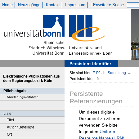
Home
Neuzugänge
Kontakt
Impressum
Erweiterte Suche
Persistent Identifier
Sie sind hier:
E-Pflicht-Sammlung
→
Elektronische Publikationen aus
Persistent Identifier
dem Regierungsbezirk Köln
Pflichtabgabe
Persistente
Ablieferungsverfahren
Referenzierungen
Um dieses digitale
Listen
Dokument zu zitieren,
Titel
verwenden Sie bitte
Autor / Beteiligte
folgenden
Uniform
Ort
Resource Name (URN)