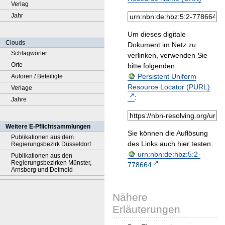
Verlag
Jahr
Um dieses digitale
Clouds
Dokument im Netz zu
Schlagwörter
verlinken, verwenden Sie
Orte
bitte folgenden
Persistent Uniform
Autoren / Beteiligte
Resource Locator (PURL)
Verlage
:
Jahre
Weitere E-Pflichtsammlungen
Sie können die Auflösung
Publikationen aus dem
des Links auch hier testen:
Regierungsbezirk Düsseldorf
urn:nbn:de:hbz:5:2-
Publikationen aus den
Regierungsbezirken Münster,
778664
Arnsberg und Detmold
Nähere
Erläuterungen