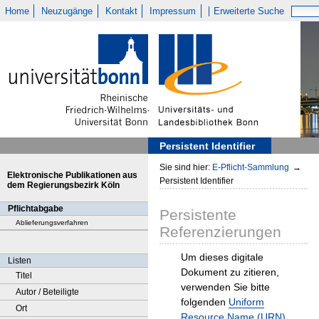
Home
Neuzugänge
Kontakt
Impressum
Erweiterte Suche
Persistent Identifier
Sie sind hier:
E-Pflicht-Sammlung
→
Elektronische Publikationen aus
Persistent Identifier
dem Regierungsbezirk Köln
Pflichtabgabe
Persistente
Ablieferungsverfahren
Referenzierungen
Um dieses digitale
Listen
Dokument zu zitieren,
Titel
verwenden Sie bitte
Autor / Beteiligte
folgenden
Uniform
Ort
Resource Name (URN)