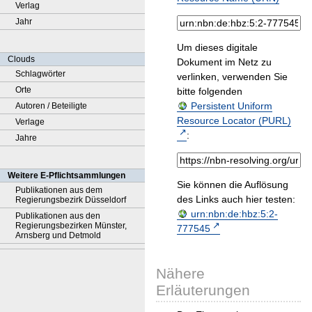
Verlag
Jahr
Um dieses digitale
Clouds
Dokument im Netz zu
Schlagwörter
verlinken, verwenden Sie
Orte
bitte folgenden
Persistent Uniform
Autoren / Beteiligte
Resource Locator (PURL)
Verlage
:
Jahre
Weitere E-Pflichtsammlungen
Sie können die Auflösung
Publikationen aus dem
des Links auch hier testen:
Regierungsbezirk Düsseldorf
urn:nbn:de:hbz:5:2-
Publikationen aus den
Regierungsbezirken Münster,
777545
Arnsberg und Detmold
Nähere
Erläuterungen