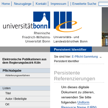
Home
Neuzugänge
Kontakt
Impressum
Erweiterte Suche
Persistent Identifier
Sie sind hier:
E-Pflicht-Sammlung
→
Elektronische Publikationen aus
Persistent Identifier
dem Regierungsbezirk Köln
Pflichtabgabe
Persistente
Ablieferungsverfahren
Referenzierungen
Um dieses digitale
Listen
Dokument zu zitieren,
Titel
verwenden Sie bitte
Autor / Beteiligte
folgenden
Uniform
Ort
Resource Name (URN)