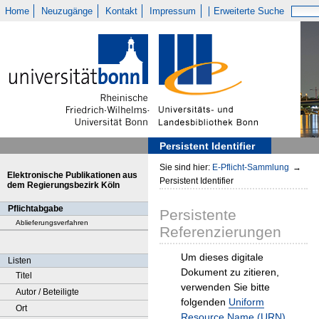
Home
Neuzugänge
Kontakt
Impressum
Erweiterte Suche
Persistent Identifier
Sie sind hier:
E-Pflicht-Sammlung
→
Elektronische Publikationen aus
Persistent Identifier
dem Regierungsbezirk Köln
Pflichtabgabe
Persistente
Ablieferungsverfahren
Referenzierungen
Um dieses digitale
Listen
Dokument zu zitieren,
Titel
verwenden Sie bitte
Autor / Beteiligte
folgenden
Uniform
Ort
Resource Name (URN)