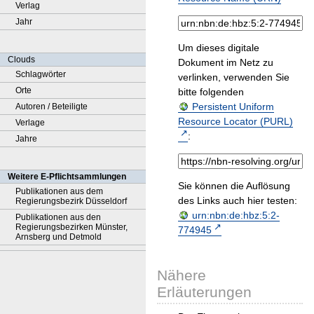
Verlag
Jahr
Um dieses digitale
Clouds
Dokument im Netz zu
Schlagwörter
verlinken, verwenden Sie
Orte
bitte folgenden
Persistent Uniform
Autoren / Beteiligte
Resource Locator (PURL)
Verlage
:
Jahre
Weitere E-Pflichtsammlungen
Sie können die Auflösung
Publikationen aus dem
des Links auch hier testen:
Regierungsbezirk Düsseldorf
urn:nbn:de:hbz:5:2-
Publikationen aus den
Regierungsbezirken Münster,
774945
Arnsberg und Detmold
Nähere
Erläuterungen