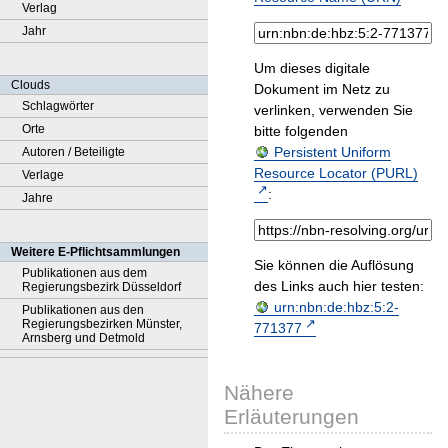
Verlag
Jahr
Um dieses digitale
Clouds
Dokument im Netz zu
Schlagwörter
verlinken, verwenden Sie
Orte
bitte folgenden
Persistent Uniform
Autoren / Beteiligte
Resource Locator (PURL)
Verlage
:
Jahre
Weitere E-Pflichtsammlungen
Sie können die Auflösung
Publikationen aus dem
des Links auch hier testen:
Regierungsbezirk Düsseldorf
urn:nbn:de:hbz:5:2-
Publikationen aus den
Regierungsbezirken Münster,
771377
Arnsberg und Detmold
Nähere
Erläuterungen