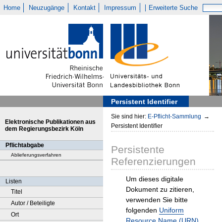
Home
Neuzugänge
Kontakt
Impressum
Erweiterte Suche
Persistent Identifier
Sie sind hier:
E-Pflicht-Sammlung
→
Elektronische Publikationen aus
Persistent Identifier
dem Regierungsbezirk Köln
Pflichtabgabe
Persistente
Ablieferungsverfahren
Referenzierungen
Um dieses digitale
Listen
Dokument zu zitieren,
Titel
verwenden Sie bitte
Autor / Beteiligte
folgenden
Uniform
Ort
Resource Name (URN)