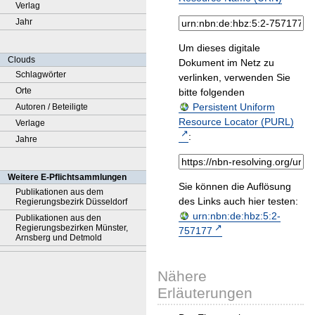
Verlag
Jahr
Um dieses digitale
Clouds
Dokument im Netz zu
Schlagwörter
verlinken, verwenden Sie
Orte
bitte folgenden
Persistent Uniform
Autoren / Beteiligte
Resource Locator (PURL)
Verlage
:
Jahre
Weitere E-Pflichtsammlungen
Sie können die Auflösung
Publikationen aus dem
des Links auch hier testen:
Regierungsbezirk Düsseldorf
urn:nbn:de:hbz:5:2-
Publikationen aus den
Regierungsbezirken Münster,
757177
Arnsberg und Detmold
Nähere
Erläuterungen