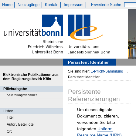
Home
Neuzugänge
Kontakt
Impressum
Erweiterte Suche
Persistent Identifier
Sie sind hier:
E-Pflicht-Sammlung
→
Elektronische Publikationen aus
Persistent Identifier
dem Regierungsbezirk Köln
Pflichtabgabe
Persistente
Ablieferungsverfahren
Referenzierungen
Um dieses digitale
Listen
Dokument zu zitieren,
Titel
verwenden Sie bitte
Autor / Beteiligte
folgenden
Uniform
Ort
Resource Name (URN)