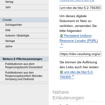
Verlag
Jahr
Um dieses digitale
Clouds
Dokument im Netz zu
Schlagwörter
verlinken, verwenden Sie
Orte
bitte folgenden
Persistent Uniform
Autoren / Beteiligte
Resource Locator (PURL)
Verlage
:
Jahre
Weitere E-Pflichtsammlungen
Sie können die Auflösung
Publikationen aus dem
des Links auch hier testen:
Regierungsbezirk Düsseldorf
urn:nbn:de:hbz:5:2-
Publikationen aus den
Regierungsbezirken Münster,
756359
Arnsberg und Detmold
Nähere
Erläuterungen