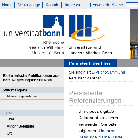
Home
Neuzugänge
Kontakt
Impressum
Erweiterte Suche
Persistent Identifier
Sie sind hier:
E-Pflicht-Sammlung
→
Elektronische Publikationen aus
Persistent Identifier
dem Regierungsbezirk Köln
Pflichtabgabe
Persistente
Ablieferungsverfahren
Referenzierungen
Um dieses digitale
Listen
Dokument zu zitieren,
Titel
verwenden Sie bitte
Autor / Beteiligte
folgenden
Uniform
Ort
Resource Name (URN)