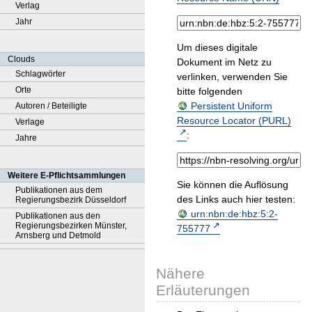
Verlag
Jahr
Um dieses digitale
Clouds
Dokument im Netz zu
Schlagwörter
verlinken, verwenden Sie
Orte
bitte folgenden
Persistent Uniform
Autoren / Beteiligte
Resource Locator (PURL)
Verlage
:
Jahre
Weitere E-Pflichtsammlungen
Sie können die Auflösung
Publikationen aus dem
des Links auch hier testen:
Regierungsbezirk Düsseldorf
urn:nbn:de:hbz:5:2-
Publikationen aus den
Regierungsbezirken Münster,
755777
Arnsberg und Detmold
Nähere
Erläuterungen