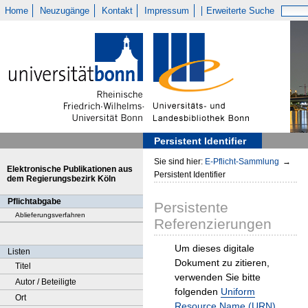
Home
Neuzugänge
Kontakt
Impressum
Erweiterte Suche
Persistent Identifier
Sie sind hier:
E-Pflicht-Sammlung
→
Elektronische Publikationen aus
Persistent Identifier
dem Regierungsbezirk Köln
Pflichtabgabe
Persistente
Ablieferungsverfahren
Referenzierungen
Um dieses digitale
Listen
Dokument zu zitieren,
Titel
verwenden Sie bitte
Autor / Beteiligte
folgenden
Uniform
Ort
Resource Name (URN)