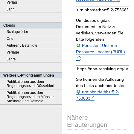
Verlag
Jahr
Um dieses digitale
Clouds
Dokument im Netz zu
Schlagwörter
verlinken, verwenden Sie
Orte
bitte folgenden
Persistent Uniform
Autoren / Beteiligte
Resource Locator (PURL)
Verlage
:
Jahre
Weitere E-Pflichtsammlungen
Sie können die Auflösung
Publikationen aus dem
des Links auch hier testen:
Regierungsbezirk Düsseldorf
urn:nbn:de:hbz:5:2-
Publikationen aus den
Regierungsbezirken Münster,
753683
Arnsberg und Detmold
Nähere
Erläuterungen