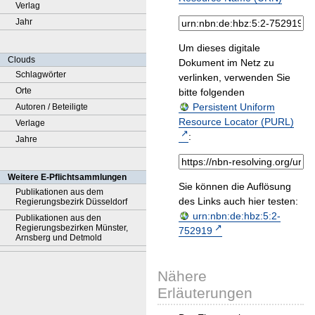
Verlag
Jahr
Um dieses digitale
Clouds
Dokument im Netz zu
Schlagwörter
verlinken, verwenden Sie
Orte
bitte folgenden
Persistent Uniform
Autoren / Beteiligte
Resource Locator (PURL)
Verlage
:
Jahre
Weitere E-Pflichtsammlungen
Sie können die Auflösung
Publikationen aus dem
des Links auch hier testen:
Regierungsbezirk Düsseldorf
urn:nbn:de:hbz:5:2-
Publikationen aus den
Regierungsbezirken Münster,
752919
Arnsberg und Detmold
Nähere
Erläuterungen