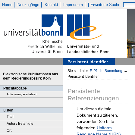
Home
Neuzugänge
Kontakt
Impressum
Erweiterte Suche
Persistent Identifier
Sie sind hier:
E-Pflicht-Sammlung
→
Elektronische Publikationen aus
Persistent Identifier
dem Regierungsbezirk Köln
Pflichtabgabe
Persistente
Ablieferungsverfahren
Referenzierungen
Um dieses digitale
Listen
Dokument zu zitieren,
Titel
verwenden Sie bitte
Autor / Beteiligte
folgenden
Uniform
Ort
Resource Name (URN)