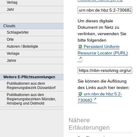
Verlag
Jahr
Um dieses digitale
Clouds
Dokument im Netz zu
Schlagwörter
verlinken, verwenden Sie
Orte
bitte folgenden
Persistent Uniform
Autoren / Beteiligte
Resource Locator (PURL)
Verlage
:
Jahre
Weitere E-Pflichtsammlungen
Sie können die Auflösung
Publikationen aus dem
des Links auch hier testen:
Regierungsbezirk Düsseldorf
urn:nbn:de:hbz:5:2-
Publikationen aus den
Regierungsbezirken Münster,
730682
Arnsberg und Detmold
Nähere
Erläuterungen