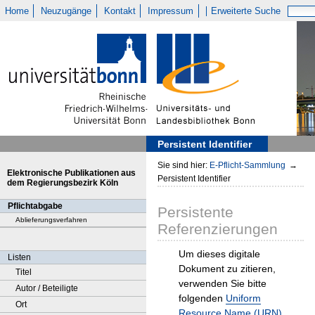
Home
Neuzugänge
Kontakt
Impressum
Erweiterte Suche
Persistent Identifier
Sie sind hier:
E-Pflicht-Sammlung
→
Elektronische Publikationen aus
Persistent Identifier
dem Regierungsbezirk Köln
Pflichtabgabe
Persistente
Ablieferungsverfahren
Referenzierungen
Um dieses digitale
Listen
Dokument zu zitieren,
Titel
verwenden Sie bitte
Autor / Beteiligte
folgenden
Uniform
Ort
Resource Name (URN)