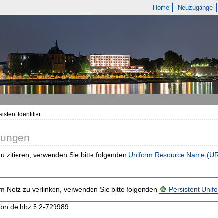
Home
Neuzugänge
istent Identifier
rungen
u zitieren, verwenden Sie bitte folgenden
Uniform Resource Name (U
m Netz zu verlinken, verwenden Sie bitte folgenden
Persistent Uni