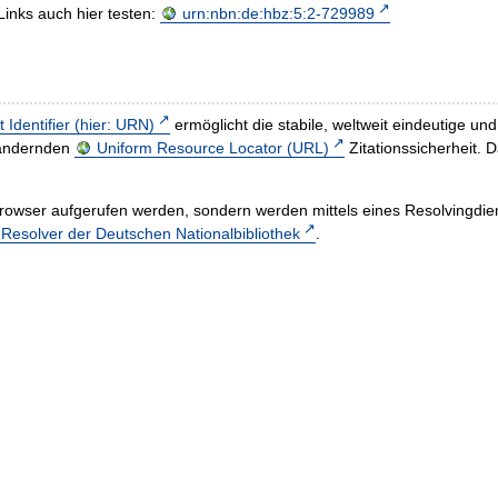
Links auch hier testen:
urn:nbn:de:hbz:5:2-729989
t Identifier (hier: URN)
ermöglicht die stabile, weltweit eindeutige 
h ändernden
Uniform Resource Locator (URL)
Zitationssicherheit. 
rowser aufgerufen werden, sondern werden mittels eines Resolvingdiens
esolver der Deutschen Nationalbibliothek
.