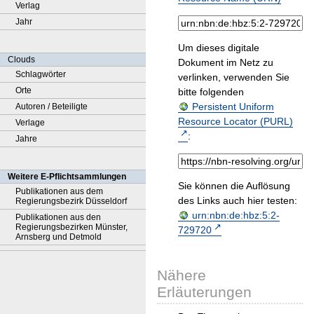
Verlag
Jahr
Um dieses digitale
Clouds
Dokument im Netz zu
Schlagwörter
verlinken, verwenden Sie
Orte
bitte folgenden
Persistent Uniform
Autoren / Beteiligte
Resource Locator (PURL)
Verlage
:
Jahre
Weitere E-Pflichtsammlungen
Sie können die Auflösung
Publikationen aus dem
des Links auch hier testen:
Regierungsbezirk Düsseldorf
urn:nbn:de:hbz:5:2-
Publikationen aus den
Regierungsbezirken Münster,
729720
Arnsberg und Detmold
Nähere
Erläuterungen