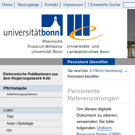
Home
Neuzugänge
Kontakt
Impressum
Erweiterte Suche
Persistent Identifier
Sie sind hier:
E-Pflicht-Sammlung
→
Elektronische Publikationen aus
Persistent Identifier
dem Regierungsbezirk Köln
Pflichtabgabe
Persistente
Ablieferungsverfahren
Referenzierungen
Um dieses digitale
Listen
Dokument zu zitieren,
Titel
verwenden Sie bitte
Autor / Beteiligte
folgenden
Uniform
Ort
Resource Name (URN)