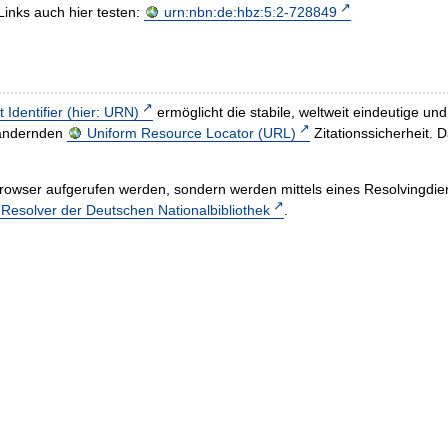
Links auch hier testen:
urn:nbn:de:hbz:5:2-728849
t Identifier (hier: URN)
ermöglicht die stabile, weltweit eindeutige 
h ändernden
Uniform Resource Locator (URL)
Zitationssicherheit. 
rowser aufgerufen werden, sondern werden mittels eines Resolvingdiens
esolver der Deutschen Nationalbibliothek
.