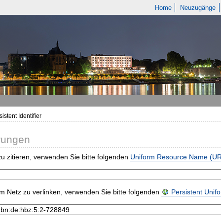
Home
Neuzugänge
istent Identifier
rungen
u zitieren, verwenden Sie bitte folgenden
Uniform Resource Name (U
m Netz zu verlinken, verwenden Sie bitte folgenden
Persistent Uni