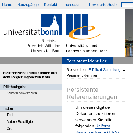
Home
Neuzugänge
Kontakt
Impressum
Erweiterte Suche
Persistent Identifier
Sie sind hier:
E-Pflicht-Sammlung
→
Elektronische Publikationen aus
Persistent Identifier
dem Regierungsbezirk Köln
Pflichtabgabe
Persistente
Ablieferungsverfahren
Referenzierungen
Um dieses digitale
Listen
Dokument zu zitieren,
Titel
verwenden Sie bitte
Autor / Beteiligte
folgenden
Uniform
Ort
Resource Name (URN)