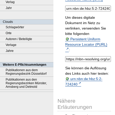
Verlag
Jahr
Um dieses digitale
Clouds
Dokument im Netz zu
Schlagwörter
verlinken, verwenden Sie
Orte
bitte folgenden
Persistent Uniform
Autoren / Beteiligte
Resource Locator (PURL)
Verlage
:
Jahre
Weitere E-Pflichtsammlungen
Sie können die Auflösung
Publikationen aus dem
des Links auch hier testen:
Regierungsbezirk Düsseldorf
urn:nbn:de:hbz:5:2-
Publikationen aus den
Regierungsbezirken Münster,
724240
Arnsberg und Detmold
Nähere
Erläuterungen