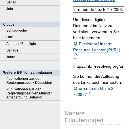
Verlag
Jahr
Um dieses digitale
Clouds
Dokument im Netz zu
Schlagwörter
verlinken, verwenden Sie
Orte
bitte folgenden
Persistent Uniform
Autoren / Beteiligte
Resource Locator (PURL)
Verlage
:
Jahre
Weitere E-Pflichtsammlungen
Sie können die Auflösung
Publikationen aus dem
des Links auch hier testen:
Regierungsbezirk Düsseldorf
urn:nbn:de:hbz:5:2-
Publikationen aus den
Regierungsbezirken Münster,
720937
Arnsberg und Detmold
Nähere
Erläuterungen