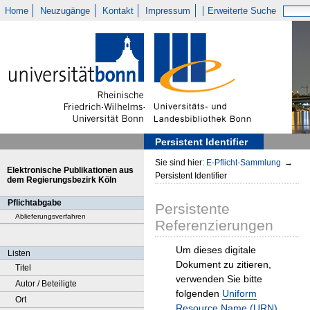
Home
Neuzugänge
Kontakt
Impressum
Erweiterte Suche
Persistent Identifier
Sie sind hier:
E-Pflicht-Sammlung
→
Elektronische Publikationen aus
Persistent Identifier
dem Regierungsbezirk Köln
Pflichtabgabe
Persistente
Ablieferungsverfahren
Referenzierungen
Um dieses digitale
Listen
Dokument zu zitieren,
Titel
verwenden Sie bitte
Autor / Beteiligte
folgenden
Uniform
Ort
Resource Name (URN)