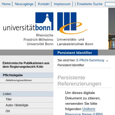
Home
Neuzugänge
Kontakt
Impressum
Erweiterte Suche
Persistent Identifier
Sie sind hier:
E-Pflicht-Sammlung
→
Elektronische Publikationen aus
Persistent Identifier
dem Regierungsbezirk Köln
Pflichtabgabe
Persistente
Ablieferungsverfahren
Referenzierungen
Um dieses digitale
Listen
Dokument zu zitieren,
Titel
verwenden Sie bitte
Autor / Beteiligte
folgenden
Uniform
Ort
Resource Name (URN)