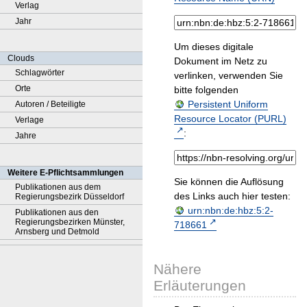
Verlag
Jahr
Um dieses digitale
Clouds
Dokument im Netz zu
Schlagwörter
verlinken, verwenden Sie
Orte
bitte folgenden
Persistent Uniform
Autoren / Beteiligte
Resource Locator (PURL)
Verlage
:
Jahre
Weitere E-Pflichtsammlungen
Sie können die Auflösung
Publikationen aus dem
des Links auch hier testen:
Regierungsbezirk Düsseldorf
urn:nbn:de:hbz:5:2-
Publikationen aus den
Regierungsbezirken Münster,
718661
Arnsberg und Detmold
Nähere
Erläuterungen