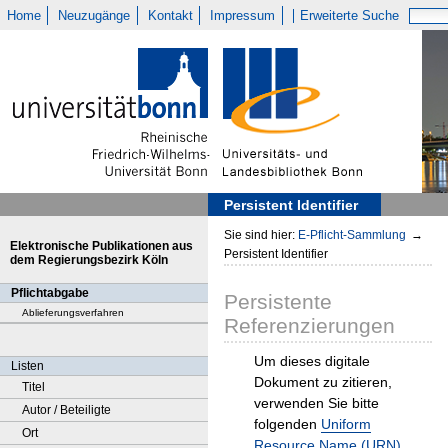
Home
Neuzugänge
Kontakt
Impressum
Erweiterte Suche
Persistent Identifier
Sie sind hier:
E-Pflicht-Sammlung
→
Elektronische Publikationen aus
Persistent Identifier
dem Regierungsbezirk Köln
Pflichtabgabe
Persistente
Ablieferungsverfahren
Referenzierungen
Um dieses digitale
Listen
Dokument zu zitieren,
Titel
verwenden Sie bitte
Autor / Beteiligte
folgenden
Uniform
Ort
Resource Name (URN)