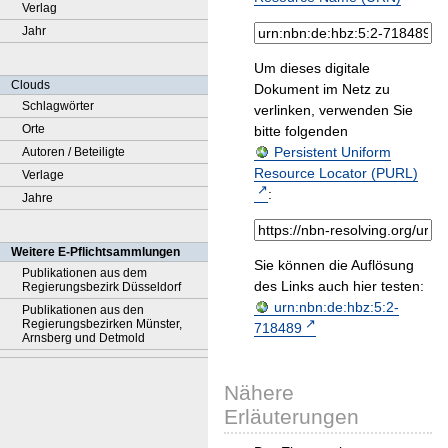
Verlag
Jahr
Um dieses digitale
Clouds
Dokument im Netz zu
Schlagwörter
verlinken, verwenden Sie
Orte
bitte folgenden
Persistent Uniform
Autoren / Beteiligte
Resource Locator (PURL)
Verlage
:
Jahre
Weitere E-Pflichtsammlungen
Sie können die Auflösung
Publikationen aus dem
des Links auch hier testen:
Regierungsbezirk Düsseldorf
urn:nbn:de:hbz:5:2-
Publikationen aus den
Regierungsbezirken Münster,
718489
Arnsberg und Detmold
Nähere
Erläuterungen