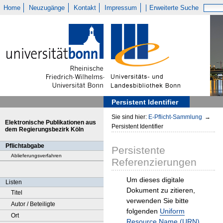
Home
Neuzugänge
Kontakt
Impressum
Erweiterte Suche
Persistent Identifier
Sie sind hier:
E-Pflicht-Sammlung
→
Elektronische Publikationen aus
Persistent Identifier
dem Regierungsbezirk Köln
Pflichtabgabe
Persistente
Ablieferungsverfahren
Referenzierungen
Um dieses digitale
Listen
Dokument zu zitieren,
Titel
verwenden Sie bitte
Autor / Beteiligte
folgenden
Uniform
Ort
Resource Name (URN)