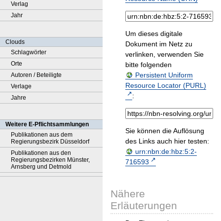
Verlag
Jahr
Um dieses digitale
Clouds
Dokument im Netz zu
Schlagwörter
verlinken, verwenden Sie
Orte
bitte folgenden
Persistent Uniform
Autoren / Beteiligte
Resource Locator (PURL)
Verlage
:
Jahre
Weitere E-Pflichtsammlungen
Sie können die Auflösung
Publikationen aus dem
des Links auch hier testen:
Regierungsbezirk Düsseldorf
urn:nbn:de:hbz:5:2-
Publikationen aus den
Regierungsbezirken Münster,
716593
Arnsberg und Detmold
Nähere
Erläuterungen