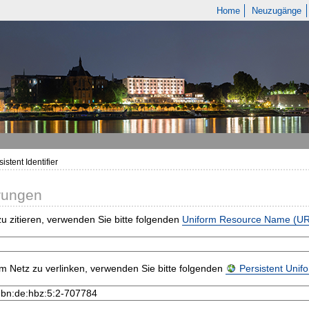
Home
Neuzugänge
istent Identifier
rungen
u zitieren, verwenden Sie bitte folgenden
Uniform Resource Name (U
m Netz zu verlinken, verwenden Sie bitte folgenden
Persistent Uni