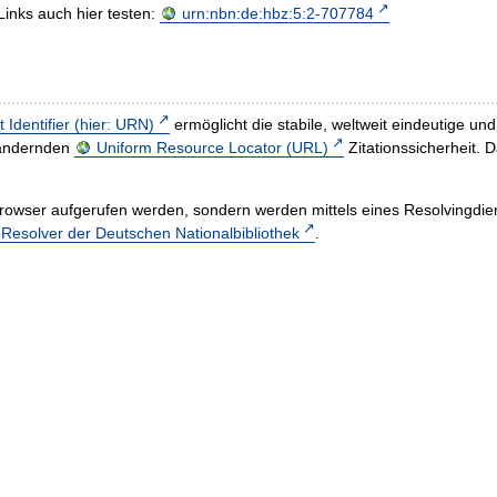
Links auch hier testen:
urn:nbn:de:hbz:5:2-707784
t Identifier (hier: URN)
ermöglicht die stabile, weltweit eindeutige 
h ändernden
Uniform Resource Locator (URL)
Zitationssicherheit. 
rowser aufgerufen werden, sondern werden mittels eines Resolvingdiens
esolver der Deutschen Nationalbibliothek
.