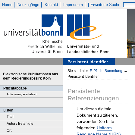
Home
Neuzugänge
Kontakt
Impressum
Erweiterte Suche
Persistent Identifier
Sie sind hier:
E-Pflicht-Sammlung
→
Elektronische Publikationen aus
Persistent Identifier
dem Regierungsbezirk Köln
Pflichtabgabe
Persistente
Ablieferungsverfahren
Referenzierungen
Um dieses digitale
Listen
Dokument zu zitieren,
Titel
verwenden Sie bitte
Autor / Beteiligte
folgenden
Uniform
Ort
Resource Name (URN)