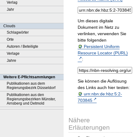
Verlag
Jahr
Um dieses digitale
Clouds
Dokument im Netz zu
Schlagwörter
verlinken, verwenden Sie
Orte
bitte folgenden
Persistent Uniform
Autoren / Beteiligte
Resource Locator (PURL)
Verlage
:
Jahre
Weitere E-Pflichtsammlungen
Sie können die Auflösung
Publikationen aus dem
des Links auch hier testen:
Regierungsbezirk Düsseldorf
urn:nbn:de:hbz:5:2-
Publikationen aus den
Regierungsbezirken Münster,
703845
Arnsberg und Detmold
Nähere
Erläuterungen