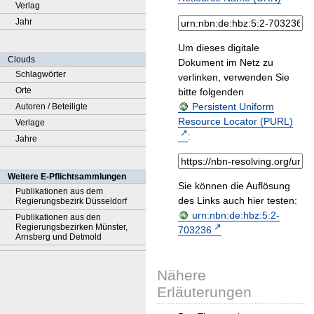
Verlag
Jahr
Um dieses digitale
Clouds
Dokument im Netz zu
Schlagwörter
verlinken, verwenden Sie
Orte
bitte folgenden
Persistent Uniform
Autoren / Beteiligte
Resource Locator (PURL)
Verlage
:
Jahre
Weitere E-Pflichtsammlungen
Sie können die Auflösung
Publikationen aus dem
des Links auch hier testen:
Regierungsbezirk Düsseldorf
urn:nbn:de:hbz:5:2-
Publikationen aus den
Regierungsbezirken Münster,
703236
Arnsberg und Detmold
Nähere
Erläuterungen