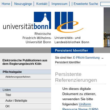
Home
Neuzugänge
Kontakt
Impressum
Erweiterte Suche
Persistent Identifier
Sie sind hier:
E-Pflicht-Sammlung
→
Elektronische Publikationen aus
Persistent Identifier
dem Regierungsbezirk Köln
Pflichtabgabe
Persistente
Ablieferungsverfahren
Referenzierungen
Um dieses digitale
Listen
Dokument zu zitieren,
Titel
verwenden Sie bitte
Autor / Beteiligte
folgenden
Uniform
Ort
Resource Name (URN)