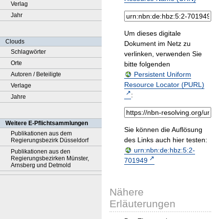
Verlag
Jahr
Um dieses digitale
Clouds
Dokument im Netz zu
Schlagwörter
verlinken, verwenden Sie
Orte
bitte folgenden
Persistent Uniform
Autoren / Beteiligte
Resource Locator (PURL)
Verlage
:
Jahre
Weitere E-Pflichtsammlungen
Sie können die Auflösung
Publikationen aus dem
des Links auch hier testen:
Regierungsbezirk Düsseldorf
urn:nbn:de:hbz:5:2-
Publikationen aus den
Regierungsbezirken Münster,
701949
Arnsberg und Detmold
Nähere
Erläuterungen