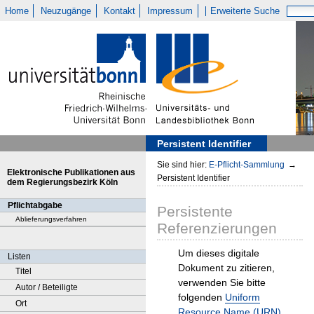
Home
Neuzugänge
Kontakt
Impressum
Erweiterte Suche
Persistent Identifier
Sie sind hier:
E-Pflicht-Sammlung
→
Elektronische Publikationen aus
Persistent Identifier
dem Regierungsbezirk Köln
Pflichtabgabe
Persistente
Ablieferungsverfahren
Referenzierungen
Um dieses digitale
Listen
Dokument zu zitieren,
Titel
verwenden Sie bitte
Autor / Beteiligte
folgenden
Uniform
Ort
Resource Name (URN)