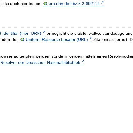
Links auch hier testen:
urn:nbn:de:hbz:5:2-692114
t Identifier (hier: URN)
ermöglicht die stabile, weltweit eindeutige 
h ändernden
Uniform Resource Locator (URL)
Zitationssicherheit. 
rowser aufgerufen werden, sondern werden mittels eines Resolvingdiens
esolver der Deutschen Nationalbibliothek
.