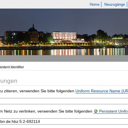
Home
Neuzugänge
istent Identifier
rungen
u zitieren, verwenden Sie bitte folgenden
Uniform Resource Name (U
m Netz zu verlinken, verwenden Sie bitte folgenden
Persistent Uni