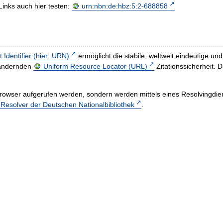
Links auch hier testen:
urn:nbn:de:hbz:5:2-688858
t Identifier (hier: URN)
ermöglicht die stabile, weltweit eindeutige 
h ändernden
Uniform Resource Locator (URL)
Zitationssicherheit. 
rowser aufgerufen werden, sondern werden mittels eines Resolvingdiens
esolver der Deutschen Nationalbibliothek
.