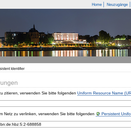
Home
Neuzugänge
istent Identifier
rungen
u zitieren, verwenden Sie bitte folgenden
Uniform Resource Name (U
m Netz zu verlinken, verwenden Sie bitte folgenden
Persistent Uni