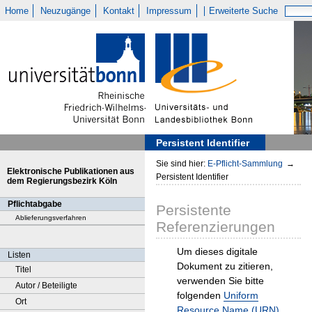
Home
Neuzugänge
Kontakt
Impressum
Erweiterte Suche
Persistent Identifier
Sie sind hier:
E-Pflicht-Sammlung
→
Elektronische Publikationen aus
Persistent Identifier
dem Regierungsbezirk Köln
Pflichtabgabe
Persistente
Ablieferungsverfahren
Referenzierungen
Um dieses digitale
Listen
Dokument zu zitieren,
Titel
verwenden Sie bitte
Autor / Beteiligte
folgenden
Uniform
Ort
Resource Name (URN)