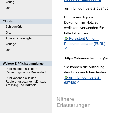
Verlag
Jahr
Um dieses digitale
Clouds
Dokument im Netz zu
Schlagwörter
verlinken, verwenden Sie
Orte
bitte folgenden
Persistent Uniform
Autoren / Beteiligte
Resource Locator (PURL)
Verlage
:
Jahre
Weitere E-Pflichtsammlungen
Sie können die Auflösung
Publikationen aus dem
des Links auch hier testen:
Regierungsbezirk Düsseldorf
urn:nbn:de:hbz:5:2-
Publikationen aus den
Regierungsbezirken Münster,
687480
Arnsberg und Detmold
Nähere
Erläuterungen