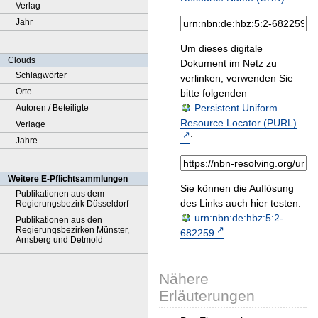
Verlag
Jahr
Um dieses digitale
Clouds
Dokument im Netz zu
Schlagwörter
verlinken, verwenden Sie
Orte
bitte folgenden
Persistent Uniform
Autoren / Beteiligte
Resource Locator (PURL)
Verlage
:
Jahre
Weitere E-Pflichtsammlungen
Sie können die Auflösung
Publikationen aus dem
des Links auch hier testen:
Regierungsbezirk Düsseldorf
urn:nbn:de:hbz:5:2-
Publikationen aus den
Regierungsbezirken Münster,
682259
Arnsberg und Detmold
Nähere
Erläuterungen