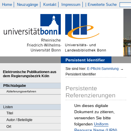
Home
Neuzugänge
Kontakt
Impressum
Erweiterte Suche
Persistent Identifier
Sie sind hier:
E-Pflicht-Sammlung
→
Elektronische Publikationen aus
Persistent Identifier
dem Regierungsbezirk Köln
Pflichtabgabe
Persistente
Ablieferungsverfahren
Referenzierungen
Um dieses digitale
Listen
Dokument zu zitieren,
Titel
verwenden Sie bitte
Autor / Beteiligte
folgenden
Uniform
Ort
Resource Name (URN)