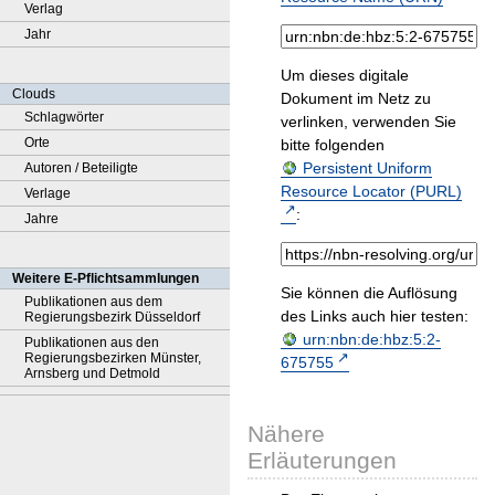
Verlag
Jahr
Um dieses digitale
Clouds
Dokument im Netz zu
Schlagwörter
verlinken, verwenden Sie
Orte
bitte folgenden
Persistent Uniform
Autoren / Beteiligte
Resource Locator (PURL)
Verlage
:
Jahre
Weitere E-Pflichtsammlungen
Sie können die Auflösung
Publikationen aus dem
des Links auch hier testen:
Regierungsbezirk Düsseldorf
urn:nbn:de:hbz:5:2-
Publikationen aus den
Regierungsbezirken Münster,
675755
Arnsberg und Detmold
Nähere
Erläuterungen