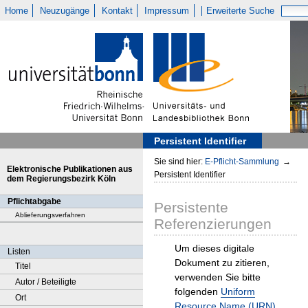
Home
Neuzugänge
Kontakt
Impressum
Erweiterte Suche
Persistent Identifier
Sie sind hier:
E-Pflicht-Sammlung
→
Elektronische Publikationen aus
Persistent Identifier
dem Regierungsbezirk Köln
Pflichtabgabe
Persistente
Ablieferungsverfahren
Referenzierungen
Um dieses digitale
Listen
Dokument zu zitieren,
Titel
verwenden Sie bitte
Autor / Beteiligte
folgenden
Uniform
Ort
Resource Name (URN)