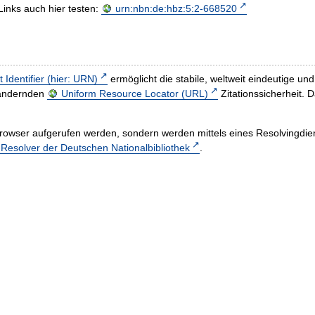
Links auch hier testen:
urn:nbn:de:hbz:5:2-668520
t Identifier (hier: URN)
ermöglicht die stabile, weltweit eindeutige 
h ändernden
Uniform Resource Locator (URL)
Zitationssicherheit. 
rowser aufgerufen werden, sondern werden mittels eines Resolvingdiens
esolver der Deutschen Nationalbibliothek
.