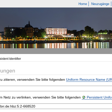
Home
Neuzugänge
istent Identifier
rungen
u zitieren, verwenden Sie bitte folgenden
Uniform Resource Name (U
m Netz zu verlinken, verwenden Sie bitte folgenden
Persistent Uni