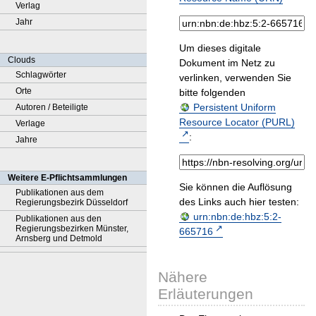
Verlag
Jahr
Um dieses digitale
Clouds
Dokument im Netz zu
Schlagwörter
verlinken, verwenden Sie
Orte
bitte folgenden
Persistent Uniform
Autoren / Beteiligte
Resource Locator (PURL)
Verlage
:
Jahre
Weitere E-Pflichtsammlungen
Sie können die Auflösung
Publikationen aus dem
des Links auch hier testen:
Regierungsbezirk Düsseldorf
urn:nbn:de:hbz:5:2-
Publikationen aus den
Regierungsbezirken Münster,
665716
Arnsberg und Detmold
Nähere
Erläuterungen