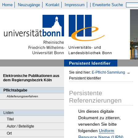
Home
Neuzugänge
Kontakt
Impressum
Erweiterte Suche
Persistent Identifier
Sie sind hier:
E-Pflicht-Sammlung
→
Elektronische Publikationen aus
Persistent Identifier
dem Regierungsbezirk Köln
Pflichtabgabe
Persistente
Ablieferungsverfahren
Referenzierungen
Um dieses digitale
Listen
Dokument zu zitieren,
Titel
verwenden Sie bitte
Autor / Beteiligte
folgenden
Uniform
Ort
Resource Name (URN)