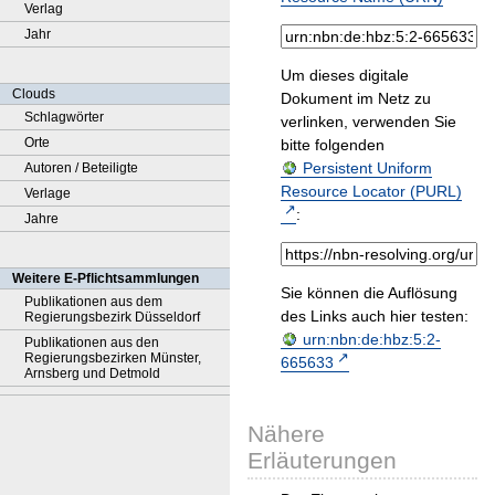
Verlag
Jahr
Um dieses digitale
Clouds
Dokument im Netz zu
Schlagwörter
verlinken, verwenden Sie
Orte
bitte folgenden
Persistent Uniform
Autoren / Beteiligte
Resource Locator (PURL)
Verlage
:
Jahre
Weitere E-Pflichtsammlungen
Sie können die Auflösung
Publikationen aus dem
des Links auch hier testen:
Regierungsbezirk Düsseldorf
urn:nbn:de:hbz:5:2-
Publikationen aus den
Regierungsbezirken Münster,
665633
Arnsberg und Detmold
Nähere
Erläuterungen