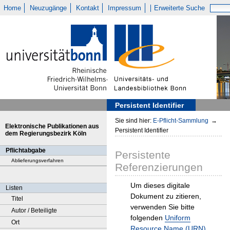
Home
Neuzugänge
Kontakt
Impressum
Erweiterte Suche
Persistent Identifier
Sie sind hier:
E-Pflicht-Sammlung
→
Elektronische Publikationen aus
Persistent Identifier
dem Regierungsbezirk Köln
Pflichtabgabe
Persistente
Ablieferungsverfahren
Referenzierungen
Um dieses digitale
Listen
Dokument zu zitieren,
Titel
verwenden Sie bitte
Autor / Beteiligte
folgenden
Uniform
Ort
Resource Name (URN)