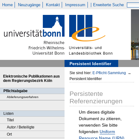
Home
Neuzugänge
Kontakt
Impressum
Erweiterte Suche
Persistent Identifier
Sie sind hier:
E-Pflicht-Sammlung
→
Elektronische Publikationen aus
Persistent Identifier
dem Regierungsbezirk Köln
Pflichtabgabe
Persistente
Ablieferungsverfahren
Referenzierungen
Um dieses digitale
Listen
Dokument zu zitieren,
Titel
verwenden Sie bitte
Autor / Beteiligte
folgenden
Uniform
Ort
Resource Name (URN)