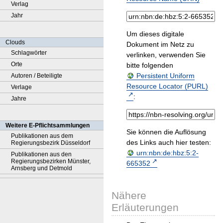
Verlag
Jahr
Um dieses digitale
Clouds
Dokument im Netz zu
Schlagwörter
verlinken, verwenden Sie
Orte
bitte folgenden
Persistent Uniform
Autoren / Beteiligte
Resource Locator (PURL)
Verlage
:
Jahre
Weitere E-Pflichtsammlungen
Sie können die Auflösung
Publikationen aus dem
des Links auch hier testen:
Regierungsbezirk Düsseldorf
urn:nbn:de:hbz:5:2-
Publikationen aus den
Regierungsbezirken Münster,
665352
Arnsberg und Detmold
Nähere
Erläuterungen