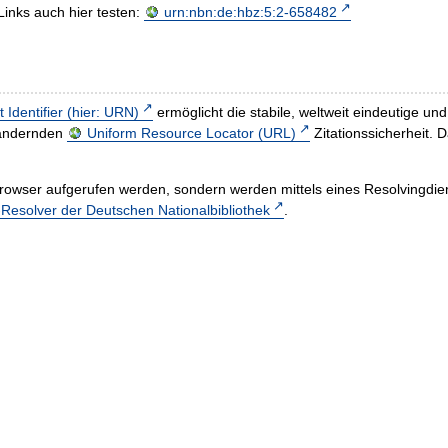
Links auch hier testen:
urn:nbn:de:hbz:5:2-658482
t Identifier (hier: URN)
ermöglicht die stabile, weltweit eindeutige 
h ändernden
Uniform Resource Locator (URL)
Zitationssicherheit. 
rowser aufgerufen werden, sondern werden mittels eines Resolvingdiens
esolver der Deutschen Nationalbibliothek
.