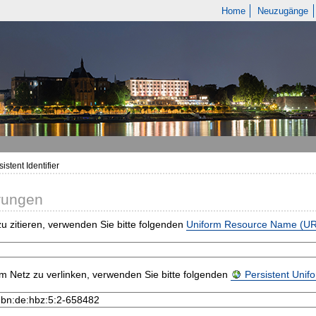
Home
Neuzugänge
istent Identifier
rungen
u zitieren, verwenden Sie bitte folgenden
Uniform Resource Name (U
m Netz zu verlinken, verwenden Sie bitte folgenden
Persistent Uni