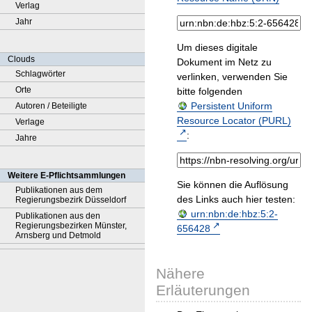
Verlag
Jahr
Um dieses digitale
Clouds
Dokument im Netz zu
Schlagwörter
verlinken, verwenden Sie
Orte
bitte folgenden
Persistent Uniform
Autoren / Beteiligte
Resource Locator (PURL)
Verlage
:
Jahre
Weitere E-Pflichtsammlungen
Sie können die Auflösung
Publikationen aus dem
des Links auch hier testen:
Regierungsbezirk Düsseldorf
urn:nbn:de:hbz:5:2-
Publikationen aus den
Regierungsbezirken Münster,
656428
Arnsberg und Detmold
Nähere
Erläuterungen