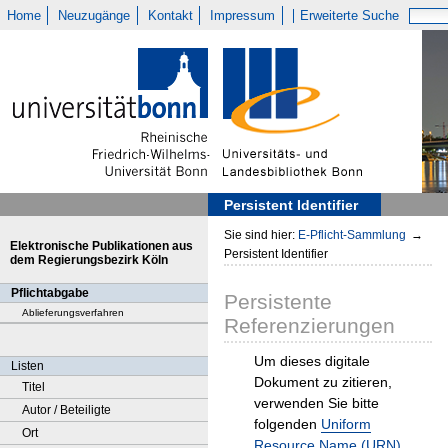
Home
Neuzugänge
Kontakt
Impressum
Erweiterte Suche
Persistent Identifier
Sie sind hier:
E-Pflicht-Sammlung
→
Elektronische Publikationen aus
Persistent Identifier
dem Regierungsbezirk Köln
Pflichtabgabe
Persistente
Ablieferungsverfahren
Referenzierungen
Um dieses digitale
Listen
Dokument zu zitieren,
Titel
verwenden Sie bitte
Autor / Beteiligte
folgenden
Uniform
Ort
Resource Name (URN)