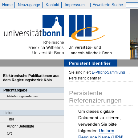
Home
Neuzugänge
Kontakt
Impressum
Erweiterte Suche
Persistent Identifier
Sie sind hier:
E-Pflicht-Sammlung
→
Elektronische Publikationen aus
Persistent Identifier
dem Regierungsbezirk Köln
Pflichtabgabe
Persistente
Ablieferungsverfahren
Referenzierungen
Um dieses digitale
Listen
Dokument zu zitieren,
Titel
verwenden Sie bitte
Autor / Beteiligte
folgenden
Uniform
Ort
Resource Name (URN)