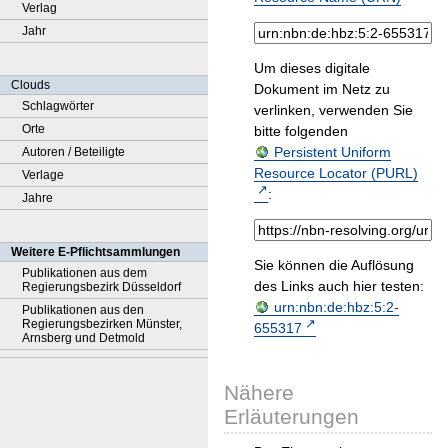
Verlag
Jahr
Um dieses digitale
Clouds
Dokument im Netz zu
Schlagwörter
verlinken, verwenden Sie
Orte
bitte folgenden
Persistent Uniform
Autoren / Beteiligte
Resource Locator (PURL)
Verlage
:
Jahre
Weitere E-Pflichtsammlungen
Sie können die Auflösung
Publikationen aus dem
des Links auch hier testen:
Regierungsbezirk Düsseldorf
urn:nbn:de:hbz:5:2-
Publikationen aus den
Regierungsbezirken Münster,
655317
Arnsberg und Detmold
Nähere
Erläuterungen