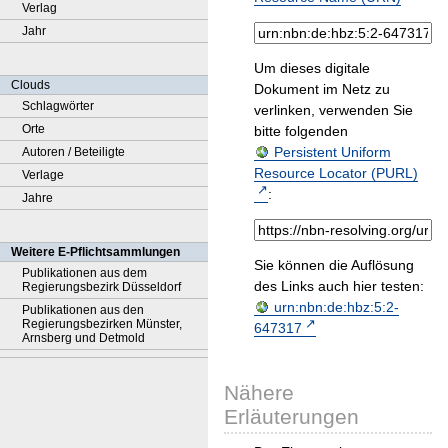
Verlag
Jahr
Um dieses digitale
Clouds
Dokument im Netz zu
Schlagwörter
verlinken, verwenden Sie
Orte
bitte folgenden
Persistent Uniform
Autoren / Beteiligte
Resource Locator (PURL)
Verlage
:
Jahre
Weitere E-Pflichtsammlungen
Sie können die Auflösung
Publikationen aus dem
des Links auch hier testen:
Regierungsbezirk Düsseldorf
urn:nbn:de:hbz:5:2-
Publikationen aus den
Regierungsbezirken Münster,
647317
Arnsberg und Detmold
Nähere
Erläuterungen