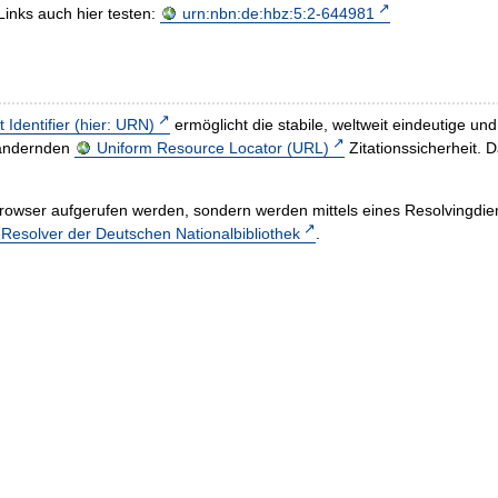
Links auch hier testen:
urn:nbn:de:hbz:5:2-644981
t Identifier (hier: URN)
ermöglicht die stabile, weltweit eindeutige 
h ändernden
Uniform Resource Locator (URL)
Zitationssicherheit. 
rowser aufgerufen werden, sondern werden mittels eines Resolvingdiens
esolver der Deutschen Nationalbibliothek
.