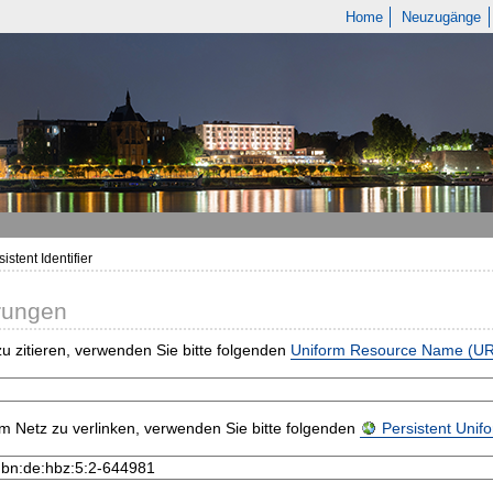
Home
Neuzugänge
istent Identifier
rungen
u zitieren, verwenden Sie bitte folgenden
Uniform Resource Name (U
m Netz zu verlinken, verwenden Sie bitte folgenden
Persistent Uni