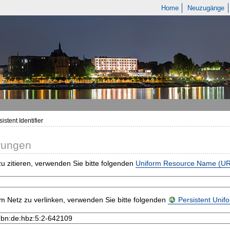
Home
Neuzugänge
istent Identifier
rungen
u zitieren, verwenden Sie bitte folgenden
Uniform Resource Name (U
m Netz zu verlinken, verwenden Sie bitte folgenden
Persistent Uni