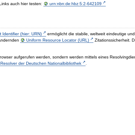
Links auch hier testen:
urn:nbn:de:hbz:5:2-642109
t Identifier (hier: URN)
ermöglicht die stabile, weltweit eindeutige 
h ändernden
Uniform Resource Locator (URL)
Zitationssicherheit. 
rowser aufgerufen werden, sondern werden mittels eines Resolvingdiens
esolver der Deutschen Nationalbibliothek
.