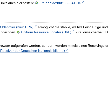
Links auch hier testen:
urn:nbn:de:hbz:5:2-641210
t Identifier (hier: URN)
ermöglicht die stabile, weltweit eindeutige 
h ändernden
Uniform Resource Locator (URL)
Zitationssicherheit. 
rowser aufgerufen werden, sondern werden mittels eines Resolvingdiens
esolver der Deutschen Nationalbibliothek
.