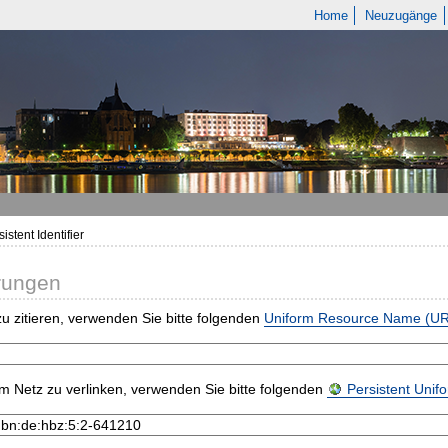
Home
Neuzugänge
istent Identifier
rungen
u zitieren, verwenden Sie bitte folgenden
Uniform Resource Name (U
m Netz zu verlinken, verwenden Sie bitte folgenden
Persistent Uni