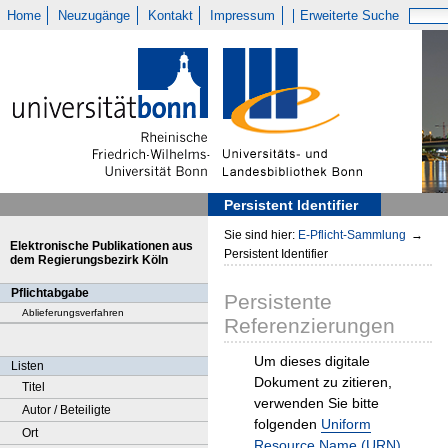
Home
Neuzugänge
Kontakt
Impressum
Erweiterte Suche
Persistent Identifier
Sie sind hier:
E-Pflicht-Sammlung
→
Elektronische Publikationen aus
Persistent Identifier
dem Regierungsbezirk Köln
Pflichtabgabe
Persistente
Ablieferungsverfahren
Referenzierungen
Um dieses digitale
Listen
Dokument zu zitieren,
Titel
verwenden Sie bitte
Autor / Beteiligte
folgenden
Uniform
Ort
Resource Name (URN)