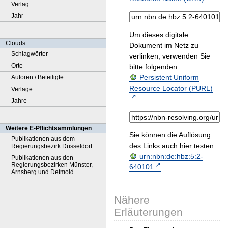
Verlag
Jahr
Um dieses digitale
Clouds
Dokument im Netz zu
Schlagwörter
verlinken, verwenden Sie
Orte
bitte folgenden
Persistent Uniform
Autoren / Beteiligte
Resource Locator (PURL)
Verlage
:
Jahre
Weitere E-Pflichtsammlungen
Sie können die Auflösung
Publikationen aus dem
des Links auch hier testen:
Regierungsbezirk Düsseldorf
urn:nbn:de:hbz:5:2-
Publikationen aus den
Regierungsbezirken Münster,
640101
Arnsberg und Detmold
Nähere
Erläuterungen