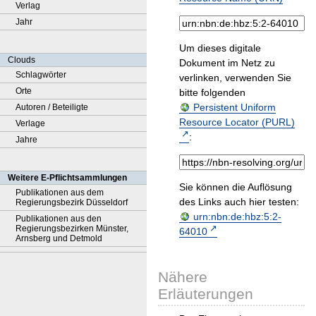
Verlag
Jahr
Um dieses digitale
Clouds
Dokument im Netz zu
Schlagwörter
verlinken, verwenden Sie
Orte
bitte folgenden
Persistent Uniform
Autoren / Beteiligte
Resource Locator (PURL)
Verlage
:
Jahre
Weitere E-Pflichtsammlungen
Sie können die Auflösung
Publikationen aus dem
des Links auch hier testen:
Regierungsbezirk Düsseldorf
urn:nbn:de:hbz:5:2-
Publikationen aus den
Regierungsbezirken Münster,
64010
Arnsberg und Detmold
Nähere
Erläuterungen