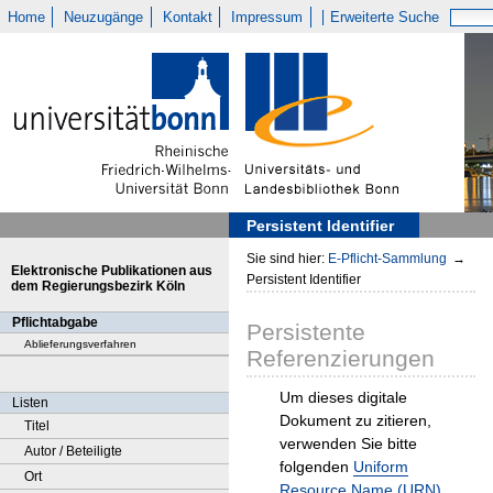
Home
Neuzugänge
Kontakt
Impressum
Erweiterte Suche
Persistent Identifier
Sie sind hier:
E-Pflicht-Sammlung
→
Elektronische Publikationen aus
Persistent Identifier
dem Regierungsbezirk Köln
Pflichtabgabe
Persistente
Ablieferungsverfahren
Referenzierungen
Um dieses digitale
Listen
Dokument zu zitieren,
Titel
verwenden Sie bitte
Autor / Beteiligte
folgenden
Uniform
Ort
Resource Name (URN)