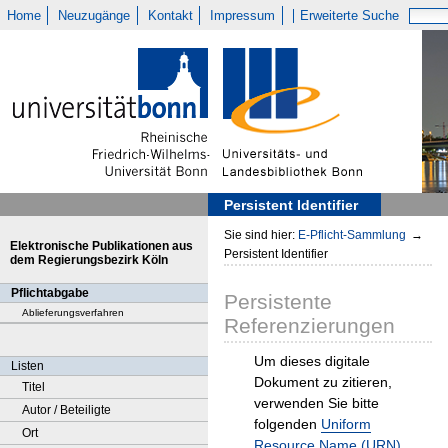
Home
Neuzugänge
Kontakt
Impressum
Erweiterte Suche
Persistent Identifier
Sie sind hier:
E-Pflicht-Sammlung
→
Elektronische Publikationen aus
Persistent Identifier
dem Regierungsbezirk Köln
Pflichtabgabe
Persistente
Ablieferungsverfahren
Referenzierungen
Um dieses digitale
Listen
Dokument zu zitieren,
Titel
verwenden Sie bitte
Autor / Beteiligte
folgenden
Uniform
Ort
Resource Name (URN)