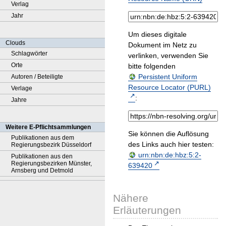
Verlag
Jahr
Um dieses digitale
Clouds
Dokument im Netz zu
Schlagwörter
verlinken, verwenden Sie
Orte
bitte folgenden
Persistent Uniform
Autoren / Beteiligte
Resource Locator (PURL)
Verlage
:
Jahre
Weitere E-Pflichtsammlungen
Sie können die Auflösung
Publikationen aus dem
des Links auch hier testen:
Regierungsbezirk Düsseldorf
urn:nbn:de:hbz:5:2-
Publikationen aus den
Regierungsbezirken Münster,
639420
Arnsberg und Detmold
Nähere
Erläuterungen