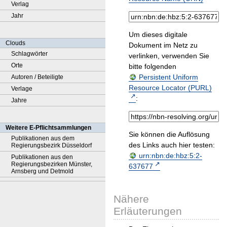
Verlag
Jahr
Um dieses digitale
Clouds
Dokument im Netz zu
Schlagwörter
verlinken, verwenden Sie
Orte
bitte folgenden
Persistent Uniform
Autoren / Beteiligte
Resource Locator (PURL)
Verlage
:
Jahre
Weitere E-Pflichtsammlungen
Sie können die Auflösung
Publikationen aus dem
des Links auch hier testen:
Regierungsbezirk Düsseldorf
urn:nbn:de:hbz:5:2-
Publikationen aus den
Regierungsbezirken Münster,
637677
Arnsberg und Detmold
Nähere
Erläuterungen