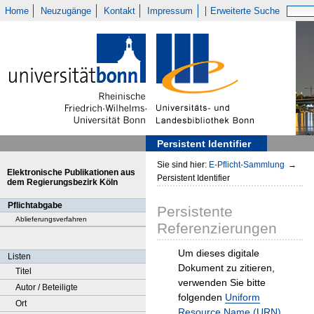
Home
Neuzugänge
Kontakt
Impressum
Erweiterte Suche
Persistent Identifier
Sie sind hier:
E-Pflicht-Sammlung
→
Elektronische Publikationen aus
Persistent Identifier
dem Regierungsbezirk Köln
Pflichtabgabe
Persistente
Ablieferungsverfahren
Referenzierungen
Um dieses digitale
Listen
Dokument zu zitieren,
Titel
verwenden Sie bitte
Autor / Beteiligte
folgenden
Uniform
Ort
Resource Name (URN)