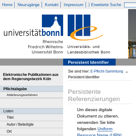
Home
Neuzugänge
Kontakt
Impressum
Erweiterte Suche
Persistent Identifier
Sie sind hier:
E-Pflicht-Sammlung
→
Elektronische Publikationen aus
Persistent Identifier
dem Regierungsbezirk Köln
Pflichtabgabe
Persistente
Ablieferungsverfahren
Referenzierungen
Um dieses digitale
Listen
Dokument zu zitieren,
Titel
verwenden Sie bitte
Autor / Beteiligte
folgenden
Uniform
Ort
Resource Name (URN)