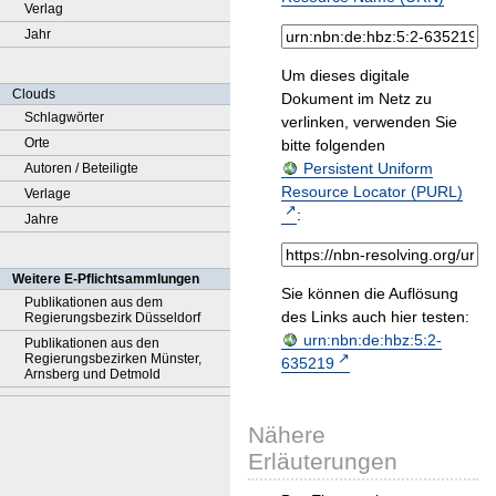
Verlag
Jahr
Um dieses digitale
Clouds
Dokument im Netz zu
Schlagwörter
verlinken, verwenden Sie
Orte
bitte folgenden
Persistent Uniform
Autoren / Beteiligte
Resource Locator (PURL)
Verlage
:
Jahre
Weitere E-Pflichtsammlungen
Sie können die Auflösung
Publikationen aus dem
des Links auch hier testen:
Regierungsbezirk Düsseldorf
urn:nbn:de:hbz:5:2-
Publikationen aus den
Regierungsbezirken Münster,
635219
Arnsberg und Detmold
Nähere
Erläuterungen