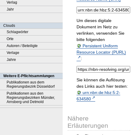
Verlag
Jahr
Um dieses digitale
Clouds
Dokument im Netz zu
Schlagwörter
verlinken, verwenden Sie
Orte
bitte folgenden
Persistent Uniform
Autoren / Beteiligte
Resource Locator (PURL)
Verlage
:
Jahre
Weitere E-Pflichtsammlungen
Sie können die Auflösung
Publikationen aus dem
des Links auch hier testen:
Regierungsbezirk Düsseldorf
urn:nbn:de:hbz:5:2-
Publikationen aus den
Regierungsbezirken Münster,
634580
Arnsberg und Detmold
Nähere
Erläuterungen