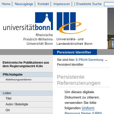
Home
Neuzugänge
Kontakt
Impressum
Erweiterte Suche
Persistent Identifier
Sie sind hier:
E-Pflicht-Sammlung
→
Elektronische Publikationen aus
Persistent Identifier
dem Regierungsbezirk Köln
Pflichtabgabe
Persistente
Ablieferungsverfahren
Referenzierungen
Um dieses digitale
Listen
Dokument zu zitieren,
Titel
verwenden Sie bitte
Autor / Beteiligte
folgenden
Uniform
Ort
Resource Name (URN)