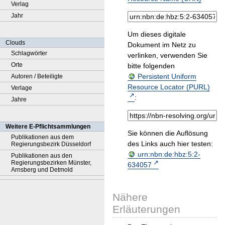
Verlag
Jahr
Um dieses digitale
Clouds
Dokument im Netz zu
Schlagwörter
verlinken, verwenden Sie
Orte
bitte folgenden
Persistent Uniform
Autoren / Beteiligte
Resource Locator (PURL)
Verlage
:
Jahre
Weitere E-Pflichtsammlungen
Sie können die Auflösung
Publikationen aus dem
des Links auch hier testen:
Regierungsbezirk Düsseldorf
urn:nbn:de:hbz:5:2-
Publikationen aus den
Regierungsbezirken Münster,
634057
Arnsberg und Detmold
Nähere
Erläuterungen