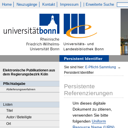
Home
Neuzugänge
Kontakt
Impressum
Erweiterte Suche
Persistent Identifier
Sie sind hier:
E-Pflicht-Sammlung
→
Elektronische Publikationen aus
Persistent Identifier
dem Regierungsbezirk Köln
Pflichtabgabe
Persistente
Ablieferungsverfahren
Referenzierungen
Um dieses digitale
Listen
Dokument zu zitieren,
Titel
verwenden Sie bitte
Autor / Beteiligte
folgenden
Uniform
Ort
Resource Name (URN)