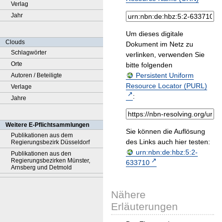
Verlag
Jahr
Um dieses digitale
Clouds
Dokument im Netz zu
Schlagwörter
verlinken, verwenden Sie
Orte
bitte folgenden
Persistent Uniform
Autoren / Beteiligte
Resource Locator (PURL)
Verlage
:
Jahre
Weitere E-Pflichtsammlungen
Sie können die Auflösung
Publikationen aus dem
des Links auch hier testen:
Regierungsbezirk Düsseldorf
urn:nbn:de:hbz:5:2-
Publikationen aus den
Regierungsbezirken Münster,
633710
Arnsberg und Detmold
Nähere
Erläuterungen