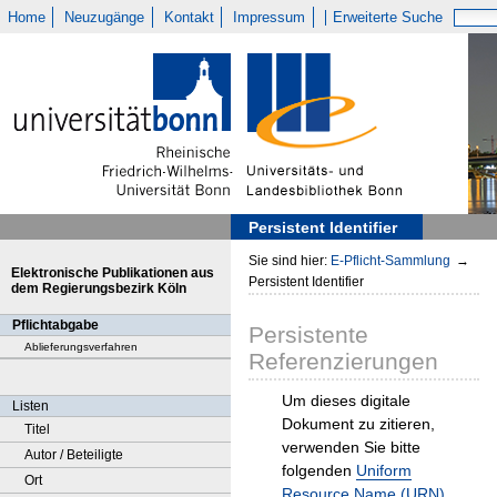
Home
Neuzugänge
Kontakt
Impressum
Erweiterte Suche
Persistent Identifier
Sie sind hier:
E-Pflicht-Sammlung
→
Elektronische Publikationen aus
Persistent Identifier
dem Regierungsbezirk Köln
Pflichtabgabe
Persistente
Ablieferungsverfahren
Referenzierungen
Um dieses digitale
Listen
Dokument zu zitieren,
Titel
verwenden Sie bitte
Autor / Beteiligte
folgenden
Uniform
Ort
Resource Name (URN)