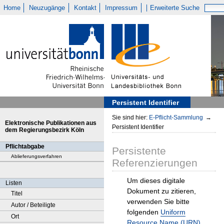
Home
Neuzugänge
Kontakt
Impressum
Erweiterte Suche
Persistent Identifier
Sie sind hier:
E-Pflicht-Sammlung
→
Elektronische Publikationen aus
Persistent Identifier
dem Regierungsbezirk Köln
Pflichtabgabe
Persistente
Ablieferungsverfahren
Referenzierungen
Um dieses digitale
Listen
Dokument zu zitieren,
Titel
verwenden Sie bitte
Autor / Beteiligte
folgenden
Uniform
Ort
Resource Name (URN)