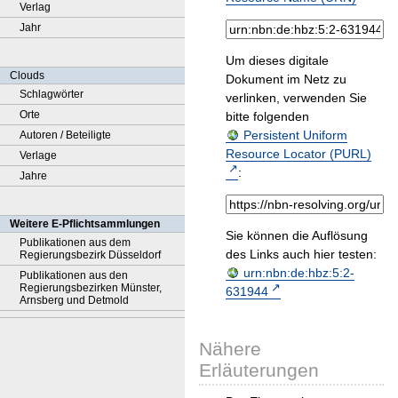
Verlag
Jahr
Um dieses digitale
Clouds
Dokument im Netz zu
Schlagwörter
verlinken, verwenden Sie
Orte
bitte folgenden
Persistent Uniform
Autoren / Beteiligte
Resource Locator (PURL)
Verlage
:
Jahre
Weitere E-Pflichtsammlungen
Sie können die Auflösung
Publikationen aus dem
des Links auch hier testen:
Regierungsbezirk Düsseldorf
urn:nbn:de:hbz:5:2-
Publikationen aus den
Regierungsbezirken Münster,
631944
Arnsberg und Detmold
Nähere
Erläuterungen