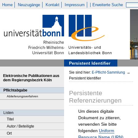
Home
Neuzugänge
Kontakt
Impressum
Erweiterte Suche
Persistent Identifier
Sie sind hier:
E-Pflicht-Sammlung
→
Elektronische Publikationen aus
Persistent Identifier
dem Regierungsbezirk Köln
Pflichtabgabe
Persistente
Ablieferungsverfahren
Referenzierungen
Um dieses digitale
Listen
Dokument zu zitieren,
Titel
verwenden Sie bitte
Autor / Beteiligte
folgenden
Uniform
Ort
Resource Name (URN)