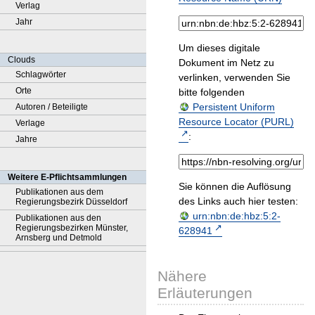
Verlag
Jahr
Um dieses digitale
Clouds
Dokument im Netz zu
Schlagwörter
verlinken, verwenden Sie
Orte
bitte folgenden
Persistent Uniform
Autoren / Beteiligte
Resource Locator (PURL)
Verlage
:
Jahre
Weitere E-Pflichtsammlungen
Sie können die Auflösung
Publikationen aus dem
des Links auch hier testen:
Regierungsbezirk Düsseldorf
urn:nbn:de:hbz:5:2-
Publikationen aus den
Regierungsbezirken Münster,
628941
Arnsberg und Detmold
Nähere
Erläuterungen