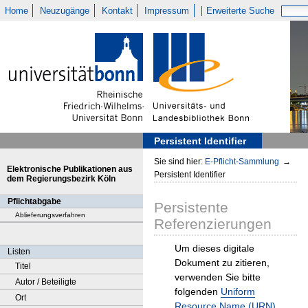
Home
Neuzugänge
Kontakt
Impressum
Erweiterte Suche
Persistent Identifier
Sie sind hier:
E-Pflicht-Sammlung
→
Elektronische Publikationen aus
Persistent Identifier
dem Regierungsbezirk Köln
Pflichtabgabe
Persistente
Ablieferungsverfahren
Referenzierungen
Um dieses digitale
Listen
Dokument zu zitieren,
Titel
verwenden Sie bitte
Autor / Beteiligte
folgenden
Uniform
Ort
Resource Name (URN)