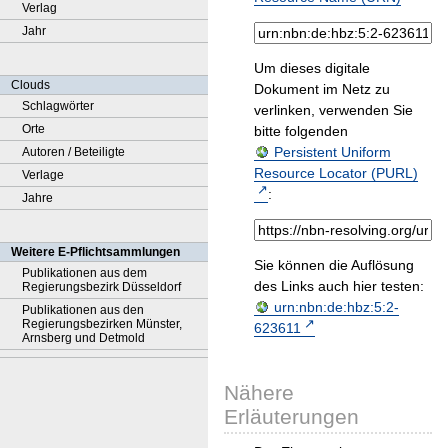
Verlag
Jahr
Um dieses digitale
Clouds
Dokument im Netz zu
Schlagwörter
verlinken, verwenden Sie
Orte
bitte folgenden
Persistent Uniform
Autoren / Beteiligte
Resource Locator (PURL)
Verlage
:
Jahre
Weitere E-Pflichtsammlungen
Sie können die Auflösung
Publikationen aus dem
des Links auch hier testen:
Regierungsbezirk Düsseldorf
urn:nbn:de:hbz:5:2-
Publikationen aus den
Regierungsbezirken Münster,
623611
Arnsberg und Detmold
Nähere
Erläuterungen